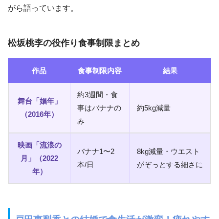
がら語っています。
松坂桃李の役作り食事制限まとめ
作品
食事制限内容
結果
約3週間・食
舞台「娼年」
事はバナナの
約5kg減量
（2016年）
み
映画「流浪の
バナナ1〜2
8kg減量・ウエスト
月」（2022
本/日
がぞっとする細さに
年）