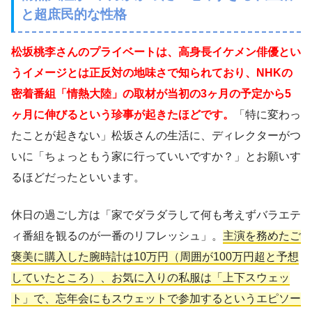
と超庶民的な性格
松坂桃李さんのプライベートは、高身長イケメン俳優とい
うイメージとは正反対の地味さで知られており、NHKの
密着番組「情熱大陸」の取材が当初の3ヶ月の予定から5
ヶ月に伸びるという珍事が起きたほどです。
「特に変わっ
たことが起きない」松坂さんの生活に、ディレクターがつ
いに「ちょっともう家に行っていいですか？」とお願いす
るほどだったといいます。
休日の過ごし方は「家でダラダラして何も考えずバラエテ
ィ番組を観るのが一番のリフレッシュ」。
主演を務めたご
褒美に購入した腕時計は10万円（周囲が100万円超と予想
していたところ）、お気に入りの私服は「上下スウェッ
ト」で、忘年会にもスウェットで参加するというエピソー