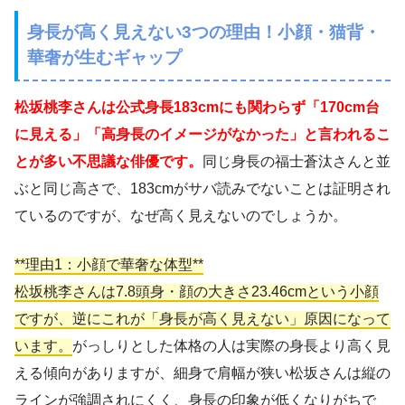
身長が高く見えない3つの理由！小顔・猫背・
華奢が生むギャップ
松坂桃李さんは公式身長183cmにも関わらず「170cm台
に見える」「高身長のイメージがなかった」と言われるこ
とが多い不思議な俳優です。
同じ身長の福士蒼汰さんと並
ぶと同じ高さで、183cmがサバ読みでないことは証明され
ているのですが、なぜ高く見えないのでしょうか。
**理由1：小顔で華奢な体型**
松坂桃李さんは7.8頭身・顔の大きさ23.46cmという小顔
ですが、逆にこれが「身長が高く見えない」原因になって
います。
がっしりとした体格の人は実際の身長より高く見
える傾向がありますが、細身で肩幅が狭い松坂さんは縦の
ラインが強調されにくく、身長の印象が低くなりがちで