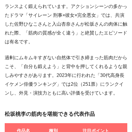
ランスよく鍛えられています。アクションシーンの多かっ
たドラマ「サイレーン 刑事×彼女×完全悪女」では、共演
した佐野ひなこさんと入山杏奈さんが松坂さんの肉体に触
れた際、「筋肉の質感が全く違う」と絶賛したエピソード
は有名です。
過剰にムキムキすぎない自然体で引き締まった筋肉だから
こそ、「自分も鍛えよう」と背中を押してくれるような親
しみやすさがあります。2023年に行われた「30代高身長
イケメン俳優ランキング」では2位（251票）にランクイ
ンし、外見・演技力ともに高い評価を受けています。
松坂桃李の筋肉を堪能できる代表作品
作品名
種別
注目ポイント