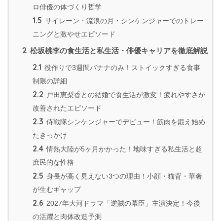
ロ俳優の体づくり哲学
1.5
サイレーン・流浪の月・シンケンジャーでのトレー
ニングと激やせエピソード
2
松坂桃李の食生活と私生活・俳優キャリアを徹底解説
2.1
役作りで3週間バナナのみ！ストイックすぎる食事
制限の詳細
2.2
戸田恵梨香との結婚で食生活が激変！疲れやすさが
改善されたエピソード
2.3
侍戦隊シンケンジャーでデビュー！筋肉を鍛え始め
たきっかけ
2.4
情熱大陸が5ヶ月かかった！地味すぎる私生活と超
庶民的な性格
2.5
身長が高く見えない3つの理由！小顔・猫背・華奢
が生むギャップ
2.6
2027年大河ドラマ「逆賊の幕臣」主演決定！今後
の活躍と肉体改造予測