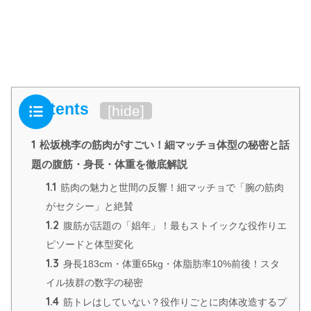
Contents
[
hide
]
1
松坂桃李の筋肉がすごい！細マッチョ体型の秘密と話
題の腹筋・身長・体重を徹底解説
1.1
筋肉の魅力と世間の反響！細マッチョで「腕の筋肉
がセクシー」と絶賛
1.2
腹筋が話題の「娼年」！最もストイックな役作りエ
ピソードと体型変化
1.3
身長183cm・体重65kg・体脂肪率10%前後！スタ
イル抜群の数字の秘密
1.4
筋トレはしていない？役作りごとに肉体改造するプ