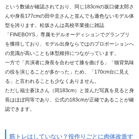
という数値が確認されており、同じ183cmの坂口健太郎さ
んや身長177cmの田中圭さんと並んでも遜色ないモデル体
型を誇ります。松坂さんは高校卒業後に雑誌
「FINEBOYS」専属モデルオーディションでグランプリ
を獲得しており、モデル出身ならではのプロポーションへ
の意識が高いことも体型維持につながっています。
一方で「共演者に身長を合わせて膝を曲げる」「猫背気味
の役を演じることが多かった」ため、「170cm台に見え
る」と言われることも少なくありません。
ただし福士蒼汰さん（同183cm）と並んだ写真を見ると身
長はほぼ同等であり、公式の183cmが正確であることが確
認できます。
筋トレはしていない？役作りごとに肉体改造す