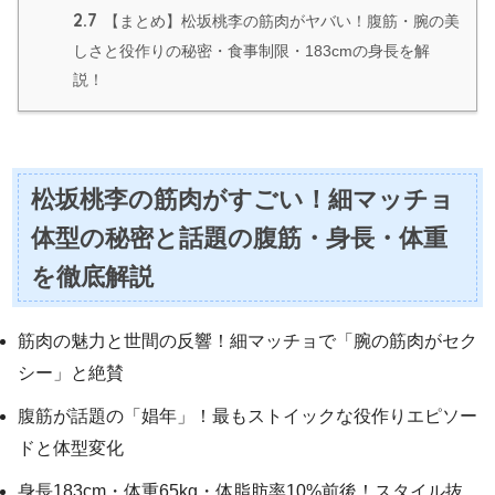
2.7
【まとめ】松坂桃李の筋肉がヤバい！腹筋・腕の美
しさと役作りの秘密・食事制限・183cmの身長を解
説！
松坂桃李の筋肉がすごい！細マッチョ
体型の秘密と話題の腹筋・身長・体重
を徹底解説
筋肉の魅力と世間の反響！細マッチョで「腕の筋肉がセク
シー」と絶賛
腹筋が話題の「娼年」！最もストイックな役作りエピソー
ドと体型変化
身長183cm・体重65kg・体脂肪率10%前後！スタイル抜