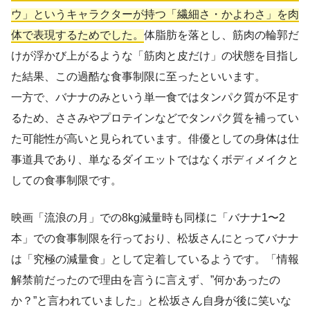
ウ」というキャラクターが持つ「繊細さ・かよわさ」を肉
体で表現するためでした。
体脂肪を落とし、筋肉の輪郭だ
けが浮かび上がるような「筋肉と皮だけ」の状態を目指し
た結果、この過酷な食事制限に至ったといいます。
一方で、バナナのみという単一食ではタンパク質が不足す
るため、ささみやプロテインなどでタンパク質を補ってい
た可能性が高いと見られています。俳優としての身体は仕
事道具であり、単なるダイエットではなくボディメイクと
しての食事制限です。
映画「流浪の月」での8kg減量時も同様に「バナナ1〜2
本」での食事制限を行っており、松坂さんにとってバナナ
は「究極の減量食」として定着しているようです。「情報
解禁前だったので理由を言うに言えず、”何かあったの
か？”と言われていました」と松坂さん自身が後に笑いな