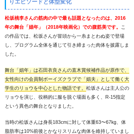
りエピソードと体型変化
松坂桃李さんの筋肉の中で最も話題となったのは、2016
年の舞台「娼年」（2018年映画化）での腹筋美です。
こ
の作品では、松坂さんが冒頭から一糸まとわぬ姿で登場
し、プログラム全体を通じて引き締まった肉体を披露しま
した。
舞台「娼年」は石田衣良さんの直木賞候補作品が原作で、
女性向けの会員制ボーイズクラブで「娼夫」として働く大
学生のリョウを中心とした物語です。
松坂さんは主人公の
リョウを演じ、役柄的に服を脱ぐ場面も多く、R-15指定
という異色の舞台となりました。
当時の松坂さんは身長183cmに対して体重63〜67kg、体
脂肪率は10%前後とかなりスリムな肉体を維持していまし