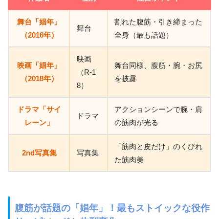
舞台「娼年」
割れた腹筋・引き締まった
舞台
（2016年）
全身（最も話題）
映画
映画「娼年」
舞台同様、腹筋・腕・お尻
（R-1
（2018年）
を披露
8）
ドラマ「サイ
アクションシーンで腕・肩
ドラマ
レーン」
の筋肉が光る
「筋肉と皮だけ」のくびれ
2nd写真集
写真集
た筋肉美
腹筋が話題の「娼年」！最もストイックな役作