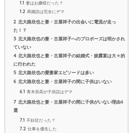
1.1
妻はお嬢様だった？
1.2
再婚説は完全にデマ
2
北大路欣也と妻・古屋祥子の出会いに電流が走っ
た！？
3
北大路欣也の妻・古屋祥子へのプロポーズは明かされ
ていない
4
北大路欣也と妻・古屋祥子の結婚式・披露宴は大々的
に行われた
5
北大路欣也の愛妻家エピソードは多い
6
北大路欣也と妻・古屋祥子の間に子供はいない
6.1
青木崇高が子供説はデマ
7
北大路欣也と妻・古屋祥子の間に子供がいない理由4
選
7.1
不妊症だった？
7.2
仕事を優先した