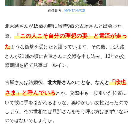
画像参考：
MANTANWEB
北大路さんが15歳の時に当時9歳の古屋さんと出会った
「この人こそ自分の理想の妻」と電流が走っ
際、
た
ような衝撃を受けたと語っています。その後、北大路
さんが21歳の頃に古屋さんに交際を申し込み、13年の交
際期間を経て見事ゴールイン。
「欣也
古屋さんは結婚後、
北大路さんのことを、なんと
さま」と呼んでいる
とか。交際中も一歩引いた位置に
いて彼に手を引かれるような、奥ゆかしい女性だったので
しょう。今の世相では旦那さんをそう呼ぶ方はまずいない
のではないでしょうか。