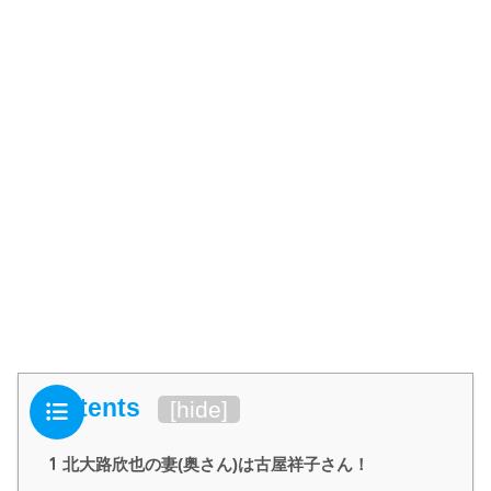
Contents
[
hide
]
1
北大路欣也の妻(奥さん)は古屋祥子さん！