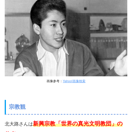
画像参考：
Yahoo!画像検索
宗教観
新興宗教「世界の真光文明教団」の
北大路さんは