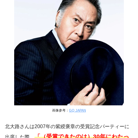
画像参考：
GQ JAPAN
北大路さんは2007年の紫綬褒章の受賞記念パーティーに
「（受賞できたのは）30年にわたっ
出席した際、