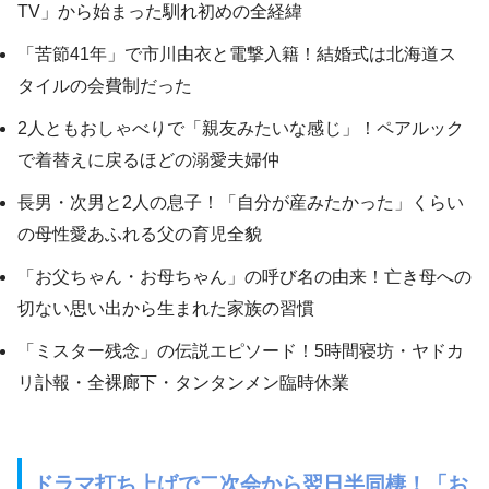
TV」から始まった馴れ初めの全経緯
「苦節41年」で市川由衣と電撃入籍！結婚式は北海道ス
タイルの会費制だった
2人ともおしゃべりで「親友みたいな感じ」！ペアルック
で着替えに戻るほどの溺愛夫婦仲
長男・次男と2人の息子！「自分が産みたかった」くらい
の母性愛あふれる父の育児全貌
「お父ちゃん・お母ちゃん」の呼び名の由来！亡き母への
切ない思い出から生まれた家族の習慣
「ミスター残念」の伝説エピソード！5時間寝坊・ヤドカ
リ訃報・全裸廊下・タンタンメン臨時休業
ドラマ打ち上げで二次会から翌日半同棲！「お