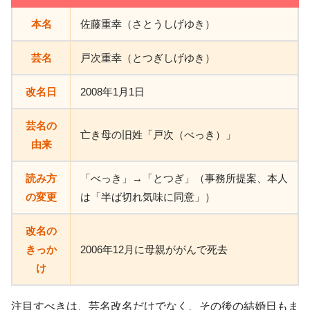
本名
佐藤重幸（さとうしげゆき）
芸名
戸次重幸（とつぎしげゆき）
改名日
2008年1月1日
芸名の
亡き母の旧姓「戸次（べっき）」
由来
読み方
「べっき」→「とつぎ」（事務所提案、本人
の変更
は「半ば切れ気味に同意」）
改名の
きっか
2006年12月に母親ががんで死去
け
注目すべきは、芸名改名だけでなく、その後の結婚日もま