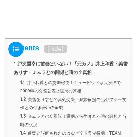
Contents
[
hide
]
1
戸次重幸に前妻はいない！「元カノ」井上和香・美雪
ありす・ミムラとの関係と噂の全真相！
1.1
井上和香との交際報道！キューピッドは大泉洋で
2009年の交際公表と破局の真相
1.2
美雪ありすとの真剣交際！結婚前提の元セクシー女
優との付き合いの全貌
1.3
ミムラとの交際説！役柄から生まれた噂の真相と当
時の状況
1.4
前妻と誤解されたのはなぜ？ドラマ役柄・TEAM