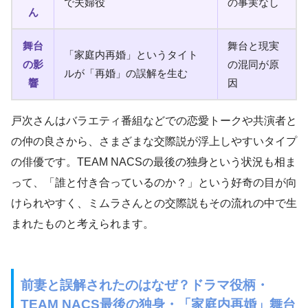
で夫婦役
の事実なし
ん
舞台
舞台と現実
「家庭内再婚」というタイト
の影
の混同が原
ルが「再婚」の誤解を生む
響
因
戸次さんはバラエティ番組などでの恋愛トークや共演者と
の仲の良さから、さまざまな交際説が浮上しやすいタイプ
の俳優です。TEAM NACSの最後の独身という状況も相ま
って、「誰と付き合っているのか？」という好奇の目が向
けられやすく、ミムラさんとの交際説もその流れの中で生
まれたものと考えられます。
前妻と誤解されたのはなぜ？ドラマ役柄・
TEAM NACS最後の独身・「家庭内再婚」舞台