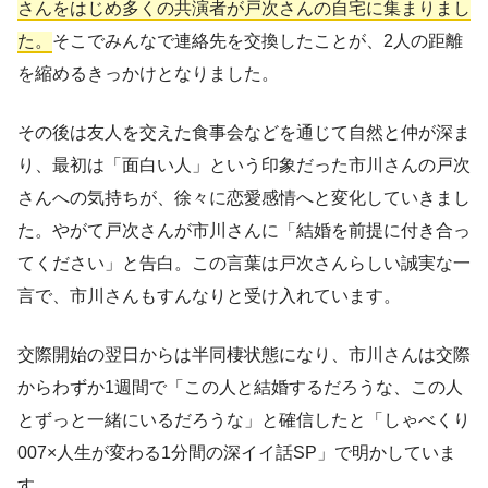
さんをはじめ多くの共演者が戸次さんの自宅に集まりまし
た。
そこでみんなで連絡先を交換したことが、2人の距離
を縮めるきっかけとなりました。
その後は友人を交えた食事会などを通じて自然と仲が深ま
り、最初は「面白い人」という印象だった市川さんの戸次
さんへの気持ちが、徐々に恋愛感情へと変化していきまし
た。やがて戸次さんが市川さんに「結婚を前提に付き合っ
てください」と告白。この言葉は戸次さんらしい誠実な一
言で、市川さんもすんなりと受け入れています。
交際開始の翌日からは半同棲状態になり、市川さんは交際
からわずか1週間で「この人と結婚するだろうな、この人
とずっと一緒にいるだろうな」と確信したと「しゃべくり
007×人生が変わる1分間の深イイ話SP」で明かしていま
す。