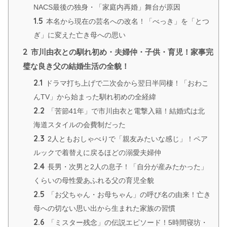
NACS最後の独身・「家庭内再婚」舞台が原因
1.5
本名から現在の芸名への改名！「べっき」を「とつ
ぎ」に変えた亡き母への思い
2
市川由衣との馴れ初め・夫婦仲・子供・育児！家事完
璧な良き父の結婚生活の全貌！
2.1
ドラマ打ち上げで二次会から翌日半同棲！「おわこ
んTV」から始まった馴れ初めの全経緯
2.2
「苦節41年」で市川由衣と電撃入籍！結婚式は北
海道スタイルの会費制だった
2.3
2人ともおしゃべりで「親友みたいな感じ」！ペア
ルックで着替えに戻るほどの溺愛夫婦仲
2.4
長男・次男と2人の息子！「自分が産みたかった」
くらいの母性愛あふれる父の育児全貌
2.5
「お父ちゃん・お母ちゃん」の呼び名の由来！亡き
母への切ない思い出から生まれた家族の習慣
2.6
「ミスター残念」の伝説エピソード！5時間寝坊・