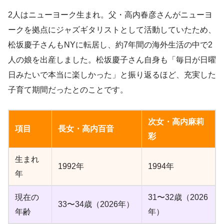
2人はニューヨーク生まれ。父・高内春彦さんがニューヨ
ークを拠点にジャズギタリストとして活動していたため、
松坂慶子さんもNYに転居し、約7年間の海外生活の中で2
人の娘を出産しました。松坂慶子さん自身も「毎日が日曜
日みたいで本当に楽しかった」と振り返るほど、充実した
子育て期間だったとのことです。
次女・高内麻莉
項目
長女・高内百音
彩
生まれ
1992年
1994年
年
現在の
31〜32歳（2026
33〜34歳（2026年）
年齢
年）