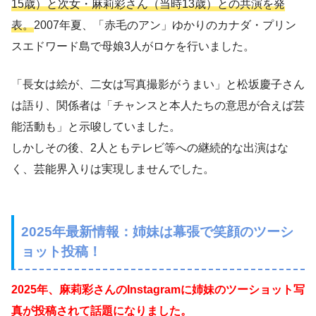
15歳）と次女・麻莉彩さん（当時13歳）との共演を発
表。
2007年夏、「赤毛のアン」ゆかりのカナダ・プリン
スエドワード島で母娘3人がロケを行いました。
「長女は絵が、二女は写真撮影がうまい」と松坂慶子さん
は語り、関係者は「チャンスと本人たちの意思が合えば芸
能活動も」と示唆していました。
しかしその後、2人ともテレビ等への継続的な出演はな
く、芸能界入りは実現しませんでした。
2025年最新情報：姉妹は幕張で笑顔のツーシ
ョット投稿！
2025年、麻莉彩さんのInstagramに姉妹のツーショット写
真が投稿されて話題になりました。