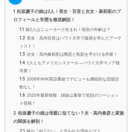
1
松坂慶子の娘は2人！長女・百音と次女・麻莉彩のプ
ロフィールと学歴を徹底解説！
1.1
娘2人はニューヨーク生まれ！現在の年齢は？
1.2
長女・高内百音はハワイ大学で版画を学んだアーテ
ィスト！
1.3
次女・高内麻莉彩は陶芸と彫刻を手がける作家！
1.4
2人ともアメリカンスクール→ハワイ大学マノア校
卒業！
1.5
2008年NHK英語番組でデビューも継続的な芸能活
動なし！
1.6
2025年最新情報：姉妹は幕張で笑顔のツーショッ
ト投稿！
2
松坂慶子の娘は母親に似てない？夫・高内春彦と家族
の関係を解剖！
2.1
娘が「似てない」と言われる理由とは？