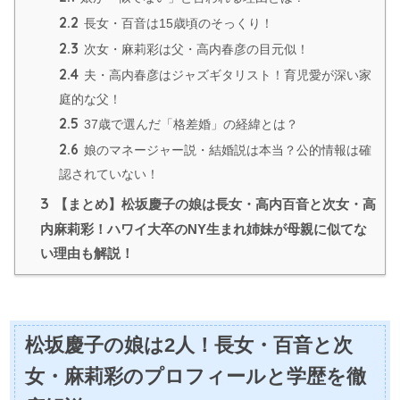
2.2
長女・百音は15歳頃のそっくり！
2.3
次女・麻莉彩は父・高内春彦の目元似！
2.4
夫・高内春彦はジャズギタリスト！育児愛が深い家
庭的な父！
2.5
37歳で選んだ「格差婚」の経緯とは？
2.6
娘のマネージャー説・結婚説は本当？公的情報は確
認されていない！
3
【まとめ】松坂慶子の娘は長女・高内百音と次女・高
内麻莉彩！ハワイ大卒のNY生まれ姉妹が母親に似てな
い理由も解説！
松坂慶子の娘は2人！長女・百音と次
女・麻莉彩のプロフィールと学歴を徹