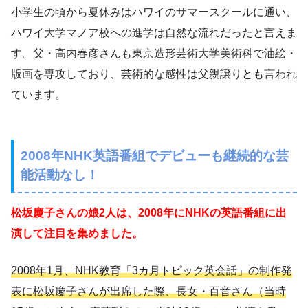
小学生の頃から夏休みはハワイのサマースクールに通い、
ハワイ大学マノア校への進学は自然な流れだったと言えま
す。父・高内春彦さんも東京造形芸術大学美術科で油絵・
版画を専攻しており、芸術的な感性は父親譲りとも言われ
ています。
2008年NHK英語番組でデビューも継続的な芸
能活動なし！
松坂慶子さんの娘2人は、2008年にNHKの英語番組に出
演して注目を集めました。
2008年1月、NHK教育「3カ月トピック英会話」の制作発
表に松坂慶子さんが出席した際、長女・百音さん（当時