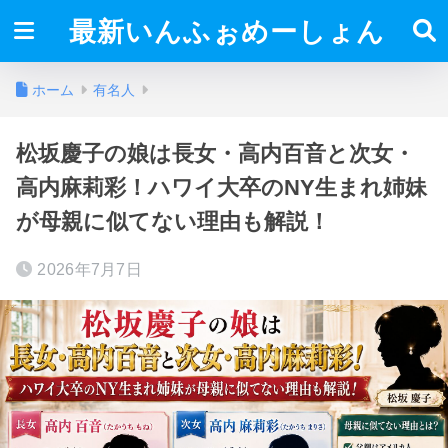
最新いんふぉめーしょん
ホーム
有名人
松坂慶子の娘は長女・高内百音と次女・
高内麻莉彩！ハワイ大卒のNY生まれ姉妹
が母親に似てない理由も解説！
2026年7月7日