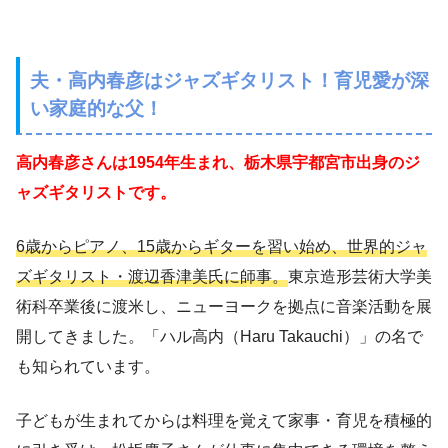
夫・高内春彦はジャズギタリスト！育児愛が深
い家庭的な父！
高内春彦さんは1954年生まれ、栃木県宇都宮市出身のジ
ャズギタリストです。
6歳からピアノ、15歳からギターを習い始め、世界的ジャ
ズギタリスト・渡辺香津美氏に師事。
東京造形芸術大学美
術科卒業後に渡米し、ニューヨークを拠点に音楽活動を展
開してきました。「ハル高内（Haru Takauchi）」の名で
も知られています。
子どもが生まれてからは料理を覚えて家事・育児を積極的