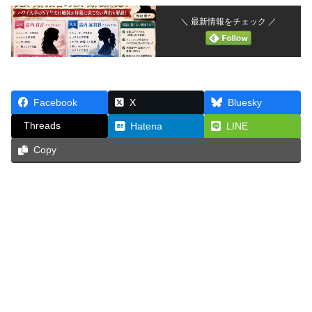
＼ 最新情報をチェック ／
Facebook
X
Bluesky
Threads
Hatena
LINE
Copy