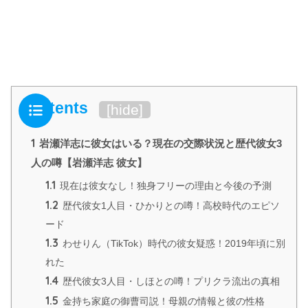
Contents
[
hide
]
1
岩瀬洋志に彼女はいる？現在の交際状況と歴代彼女3
人の噂【岩瀬洋志 彼女】
1.1
現在は彼女なし！独身フリーの理由と今後の予測
1.2
歴代彼女1人目・ひかりとの噂！高校時代のエピソ
ード
1.3
わせりん（TikTok）時代の彼女疑惑！2019年頃に別
れた
1.4
歴代彼女3人目・しほとの噂！プリクラ流出の真相
1.5
金持ち家庭の御曹司説！母親の情報と彼の性格