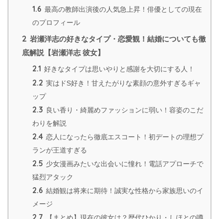
1.6
最高の教師出演後の人気急上昇！俳優としての現在
のプロフィール
2
岩瀬洋志の好きなタイプ・恋愛観！結婚についても徹
底解説【岩瀬洋志 彼女】
2.1
好きなタイプは思いやりと感謝を大切にする人！
2.2
実はドS好き！甘えたがりな素顔の意外すぎるギャ
ップ
2.3
良い香り・綺麗めファッションに弱い！容姿のこだ
わりを解説
2.4
恋人になったら徹底エスコート！初デートの理想プ
ランが王道すぎる
2.5
少女漫画みたいな出会いに憧れ！電話アプローチで
猛烈アタック
2.6
結婚観は将来に期待！誠実な性格から家族思いのイ
メージ
2.7
【まとめ】現在の彼女は？歴代ひかり・しほとの噂