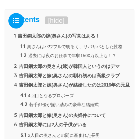
Contents
[
hide
]
1
吉田鋼太郎の嫁(奥さん)の写真はある！
1.1
奥さんはパワフルで明るく、サバサバとした性格
1.2
過去には夜のお仕事で年収1500万以上も！？
2
吉田鋼太郎の奥さん(嫁)が韓国人というのはデマ
3
吉田鋼太郎と嫁(奥さん)の馴れ初めは高級クラブ
4
吉田鋼太郎と嫁(奥さん)が結婚したのは2016年の元旦
4.1
4回目となるプロポーズ
4.2
若手俳優が揃い踏みの豪華な結婚式
5
吉田鋼太郎と嫁(奥さん)の夫婦仲について
6
吉田鋼太郎には2人の子供がいる
6.1
2人目の奥さんとの間に産まれた長男