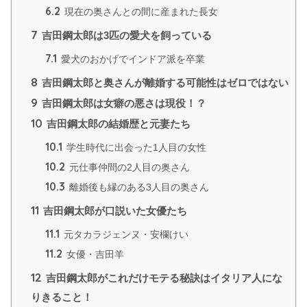
6.2
現在の奥さんとの間に産まれた長女
7
吉田鋼太郎は3匹の愛犬を飼っている
7.1
愛犬のおかげでインドア派を卒業
8
吉田鋼太郎と奥さんが離婚する可能性はゼロではない
9
吉田鋼太郎は女癖の悪さは現役！？
10
吉田鋼太郎の結婚歴と元妻たち
10.1
学生時代に出会った1人目の女性
10.2
元仕事仲間の2人目の奥さん
10.3
離婚後も縁のある3人目の奥さん
11
吉田鋼太郎が口説いた女優たち
11.1
元タカラジェンヌ・安欄けい
11.2
女優・吉田羊
12
吉田鋼太郎がこれだけモテる秘訣はイタリア人にな
りきること！