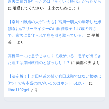
過去に暴力を行ったのは『そういう時代』だったから
に
引退してください 未来のために
より
【別居・離婚の大ゲンカも】宮川一朗太の離婚した嫁
(妻)は元フリーライターの山田佳奈子！57歳の若さ
で、家族に見守られて息を引き取っている。
に
平川
英一
より
高橋洋一には息子じゃなくて娘がいる！息子が出てき
た理由は岸田政権のとばっちり！？
に
薗部和夫
より
【決定版！】倉田瑛茉の姉が倉田珠那ではない根拠は
3つ！でも本当の姉がいるのはホントっぽい！
に
libra1192gei
より