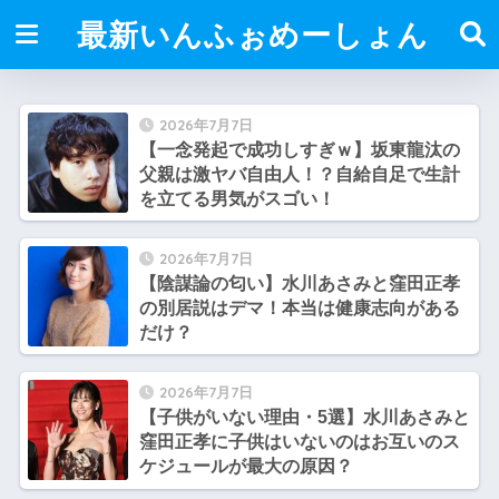
最新いんふぉめーしょん
2026年7月7日
【一念発起で成功しすぎｗ】坂東龍汰の
父親は激ヤバ自由人！？自給自足で生計
を立てる男気がスゴい！
2026年7月7日
【陰謀論の匂い】水川あさみと窪田正孝
の別居説はデマ！本当は健康志向がある
だけ？
2026年7月7日
【子供がいない理由・5選】水川あさみと
窪田正孝に子供はいないのはお互いのス
ケジュールが最大の原因？