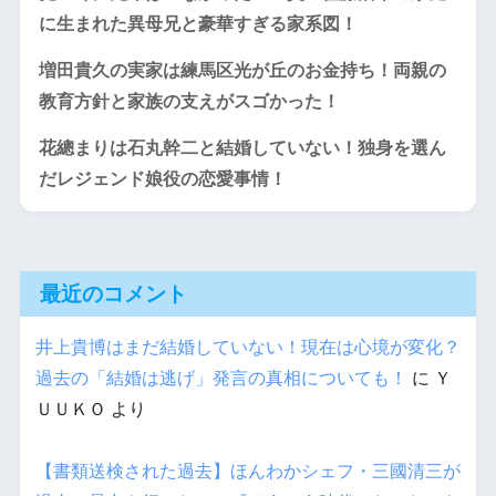
に生まれた異母兄と豪華すぎる家系図！
増田貴久の実家は練馬区光が丘のお金持ち！両親の
教育方針と家族の支えがスゴかった！
花總まりは石丸幹二と結婚していない！独身を選ん
だレジェンド娘役の恋愛事情！
最近のコメント
井上貴博はまだ結婚していない！現在は心境が変化？
過去の「結婚は逃げ」発言の真相についても！
に
Ｙ
ＵＵＫＯ
より
【書類送検された過去】ほんわかシェフ・三國清三が