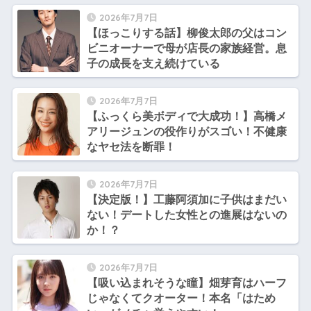
2026年7月7日
【ほっこりする話】柳俊太郎の父はコン
ビニオーナーで母が店長の家族経営。息
子の成長を支え続けている
2026年7月7日
【ふっくら美ボディで大成功！】高橋メ
アリージュンの役作りがスゴい！不健康
なヤセ法を断罪！
2026年7月7日
【決定版！】工藤阿須加に子供はまだい
ない！デートした女性との進展はないの
か！？
2026年7月7日
【吸い込まれそうな瞳】畑芽育はハーフ
じゃなくてクオーター！本名「はため