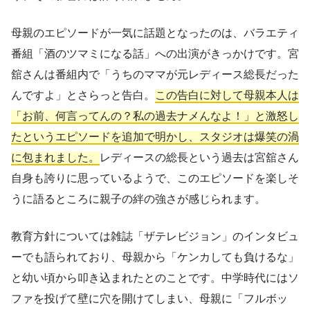
母親のエピソードが一気に話題となったのは、バラエティ
番組「酒のツマミになる話」への出演がきっかけです。宮
舘さんは番組内で「うちのママが元レディース総長だった
んですよ」とさらっと告白。
この告白に対して母親本人は
「お前、何言ってんの？私の過去ナメんなよ！」と激怒し
たというエピソードを追加で明かし、スタジオは爆笑の渦
に包まれました。
レディースの総長という過去は宮舘さん
自身も誇りに思っているようで、このエピソードを楽しそ
うに語るところに親子の絆の強さが感じられます。
教育方針については雑誌「ザテレビジョン」のインタビュ
ーでも語られており、母親から「ケンカしても負けるな」
と幼い頃から叩き込まれたとのことです。中学時代にはソ
ファを投げて壁に穴を開けてしまい、母親に「フルボッ