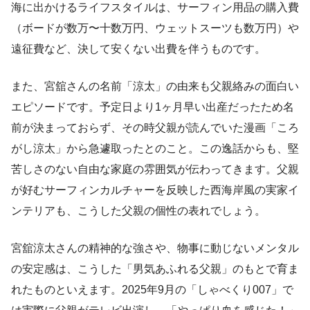
海に出かけるライフスタイルは、サーフィン用品の購入費
（ボードが数万〜十数万円、ウェットスーツも数万円）や
遠征費など、決して安くない出費を伴うものです。
また、宮舘さんの名前「涼太」の由来も父親絡みの面白い
エピソードです。予定日より1ヶ月早い出産だったため名
前が決まっておらず、その時父親が読んでいた漫画「ころ
がし涼太」から急遽取ったとのこと。この逸話からも、堅
苦しさのない自由な家庭の雰囲気が伝わってきます。父親
が好むサーフィンカルチャーを反映した西海岸風の実家イ
ンテリアも、こうした父親の個性の表れでしょう。
宮舘涼太さんの精神的な強さや、物事に動じないメンタル
の安定感は、こうした「男気あふれる父親」のもとで育ま
れたものといえます。2025年9月の「しゃべくり007」で