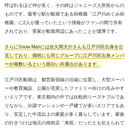
呼ばれるほど仲が良く、その絆はジャニーズ入所前からの
ものです。最寄り駅が船堀である幼稚園「江戸川めぐみ幼
稚園」に2人が通っていたという情報がファンの間で共有
されており、実家が船堀周辺にあったことが濃厚です。
さらにSnow Manには佐久間大介さんも江戸川区出身を公
言しており、偶然にも同じグループに江戸川区出身メンバ
ーが複数いるという面白い共通点があります。
江戸川区船堀は、都営新宿線の沿線に位置し、大型スーパ
ーや教育施設、公園が充実したファミリー向けの住みやす
いエリアです。東京都内の中では比較的リーズナブルであ
りながら、分譲マンションや一戸建てが多いエリアでもあ
り、安定した中流以上の家庭が多く暮らしています。家族
の行きつけは地元の焼肉店「寿苑」だったとも伝えられて