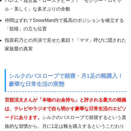
バレエ・花言葉・ローストビーフ！「セクシー・ロイヤ
ル・美しく」な多才ぶりの全貌
仲間はずれ？SnowMan内で孤高のポジションを確立する
「舘様」の立ち位置
指原莉乃との共演で見せた素顔！「ママ」呼びに隠された
家族愛の真実
シルクのバスローブで就寝・月1足の靴購入！
豪華な日常生活の実態
宮舘涼太さんが「本物のお金持ち」と評される最大の根拠
は、テレビやラジオで自ら明かす豪華な日常生活のエピソ
ードにあります。
シルクのバスローブで就寝するという貴
族的な習慣から、月に1足は靴を購入するというこだわり