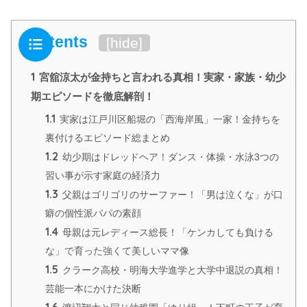
Contents
[
hide
]
1
宮舘涼太が金持ちと言われる真相！実家・家族・幼少
期エピソードを徹底解剖！
1.1
実家は江戸川区船堀の「西海岸風」一家！金持ちを
裏付けるエピソード総まとめ
1.2
幼少期はドレッドヘア！ダンス・体操・水泳3つの
習い事が示す家庭の経済力
1.3
父親はゴリゴリのサーファー！「男は泣くな」が口
癖の個性派パパの素顔
1.4
母親は元レディース総長！「ケンカしても負ける
な」で育った強くて美しいママ像
1.5
クラーク高校・明海大学進学と大学中退説の真相！
芸能一本にかけた決断
1.6