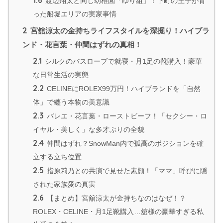
渡辺翔太と同じ幼稚園「ゆり組」！下町の王子が育
った船堀エリアの実家事情
2
宮舘涼太の金持ちライフスタイルを深掘り！ハイブラ
ンド・花言葉・仲間はずれの真相！
2.1
シルクのバスローブで就寝・月1足の靴購入！豪華
な日常生活の実態
2.2
CELINEにROLEX99万円！ハイブランドを「自然
体」で纏う本物の美意識
2.3
バレエ・花言葉・ローストビーフ！「セクシー・ロ
イヤル・美しく」な多才ぶりの全貌
2.4
仲間はずれ？SnowMan内で孤高のポジションを確
立する立ち位置
2.5
指原莉乃との共演で見せた素顔！「ママ」呼びに隠
された家族愛の真実
2.6
【まとめ】宮舘涼太が金持ちなのはなぜ！？
ROLEX・CELINE・月1足靴購入…舘様の豪華すぎる私