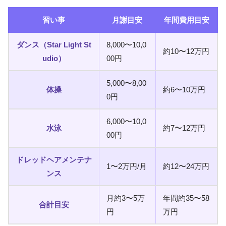
習い事
月謝目安
年間費用目安
ダンス（Star Light St
8,000〜10,0
約10〜12万円
udio）
00円
5,000〜8,00
体操
約6〜10万円
0円
6,000〜10,0
水泳
約7〜12万円
00円
ドレッドヘアメンテナ
1〜2万円/月
約12〜24万円
ンス
月約3〜5万
年間約35〜58
合計目安
円
万円