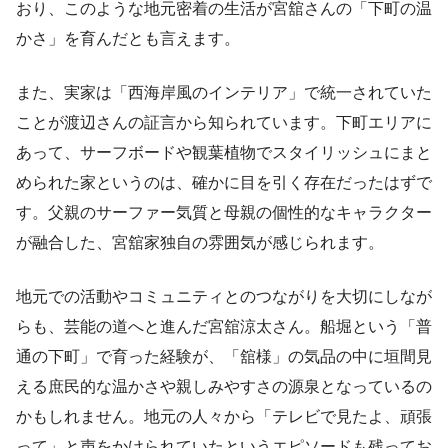
おり、このような地元密着の生活が宮舘さんの「下町の温
かさ」を育んだとも言えます。
また、実家は「西海岸風のインテリア」で統一されていた
ことが渡辺さんの証言から知られています。下町エリアに
あって、サーフボードや観葉植物でスタイリッシュにまと
められた家というのは、確かに目を引く存在だったはずで
す。父親のサーファー気質と母親の個性的なキャラクター
が融合した、宮舘家独自の雰囲気が感じられます。
地元での活動やコミュニティとのつながりを大切にしなが
らも、芸能の道へと進んだ宮舘涼太さん。船堀という「普
通の下町」で育った経験が、「舘様」の気品の中に垣間見
える庶民的な温かさや親しみやすさの源泉となっているの
かもしれません。地元の人々から「テレビで見たよ、頑張
って」と声をかけられていたというエピソードも残ってお