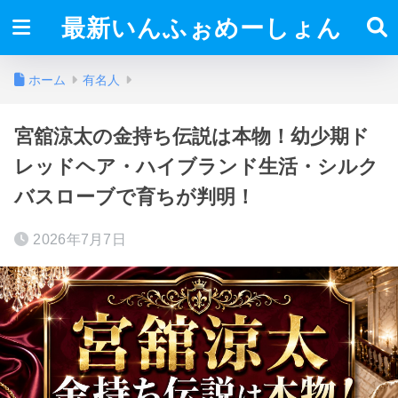
最新いんふぉめーしょん
ホーム
有名人
宮舘涼太の金持ち伝説は本物！幼少期ド
レッドヘア・ハイブランド生活・シルク
バスローブで育ちが判明！
2026年7月7日