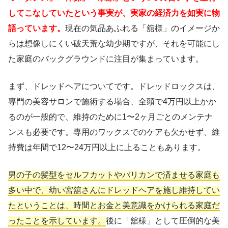
してこなしていたという事実が、実家の経済力を如実に物
語っています。
現在の気品あふれる「舘様」のイメージか
らは想像しにくい破天荒な幼少期ですが、それを可能にし
た家庭のバックグラウンドに注目が集まっています。
まず、ドレッドヘアについてです。ドレッドロックスは、
専門の美容サロンで施術する場合、全頭で4万円以上かか
るのが一般的で、維持のために1〜2ヶ月ごとのメンテナ
ンスも必要です。専用のワックスでのケアも欠かせず、維
持費は年間で12〜24万円以上に上ることもあります。
男の子の髪型をセルフカットやバリカンで済ませる家庭も
多い中で、幼い宮舘さんにドレッドヘアを施し維持してい
たということは、時間とお金と美意識をかけられる家庭だ
ったことを示しています。
後に「舘様」として圧倒的な美