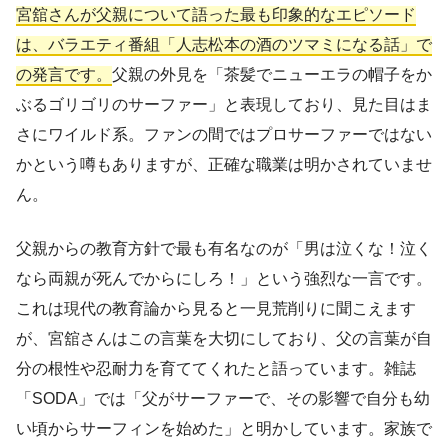
宮舘さんが父親について語った最も印象的なエピソード
は、バラエティ番組「人志松本の酒のツマミになる話」で
の発言です。
父親の外見を「茶髪でニューエラの帽子をか
ぶるゴリゴリのサーファー」と表現しており、見た目はま
さにワイルド系。ファンの間ではプロサーファーではない
かという噂もありますが、正確な職業は明かされていませ
ん。
父親からの教育方針で最も有名なのが「男は泣くな！泣く
なら両親が死んでからにしろ！」という強烈な一言です。
これは現代の教育論から見ると一見荒削りに聞こえます
が、宮舘さんはこの言葉を大切にしており、父の言葉が自
分の根性や忍耐力を育ててくれたと語っています。雑誌
「SODA」では「父がサーファーで、その影響で自分も幼
い頃からサーフィンを始めた」と明かしています。家族で