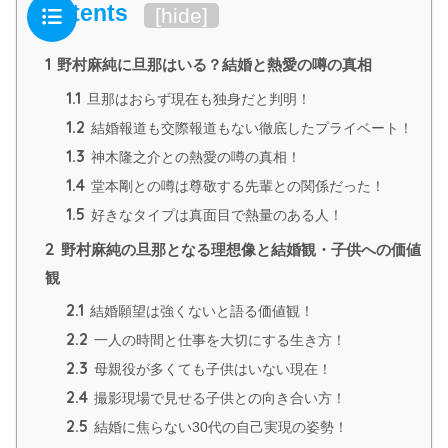
Contents
[
hide
]
1
野村麻純に旦那はいる？結婚と熱愛の噂の真相
1.1
旦那はおらず現在も独身だと判明！
1.2
結婚報道も交際報道もない徹底したプライベート！
1.3
神木隆之介との熱愛の噂の真相！
1.4
堂本剛との噂は尊敬する先輩との関係だった！
1.5
好きなタイプは真面目で熱量のある人！
2
野村麻純の旦那となる理想像と結婚観・子供への価値
観
2.1
結婚願望は強くないと語る価値観！
2.2
一人の時間と仕事を大切にする生き方！
2.3
母親役が多くても子供はいない現在！
2.4
撮影現場で見せる子供との向き合い方！
2.5
結婚に焦らない30代の自己実現の姿勢！