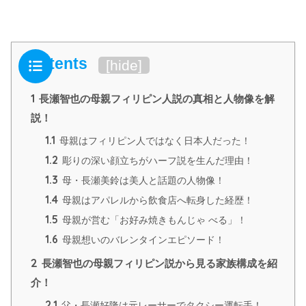
Contents
[
hide
]
1
長瀬智也の母親フィリピン人説の真相と人物像を解
説！
1.1
母親はフィリピン人ではなく日本人だった！
1.2
彫りの深い顔立ちがハーフ説を生んだ理由！
1.3
母・長瀬美鈴は美人と話題の人物像！
1.4
母親はアパレルから飲食店へ転身した経歴！
1.5
母親が営む「お好み焼きもんじゃ べる」！
1.6
母親想いのバレンタインエピソード！
2
長瀬智也の母親フィリピン説から見る家族構成を紹
介！
2.1
父・長瀬好隆は元レーサーでタクシー運転手！