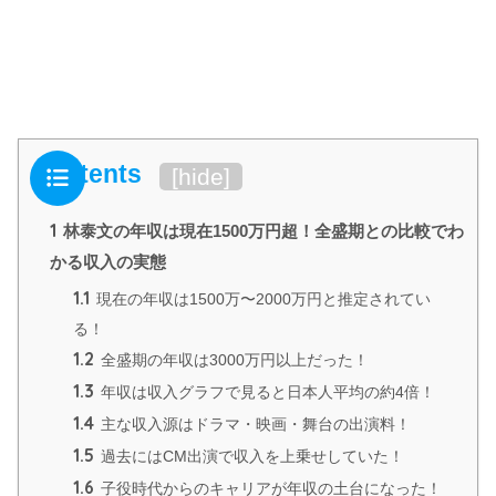
Contents
[
hide
]
1
林泰文の年収は現在1500万円超！全盛期との比較でわ
かる収入の実態
1.1
現在の年収は1500万〜2000万円と推定されてい
る！
1.2
全盛期の年収は3000万円以上だった！
1.3
年収は収入グラフで見ると日本人平均の約4倍！
1.4
主な収入源はドラマ・映画・舞台の出演料！
1.5
過去にはCM出演で収入を上乗せしていた！
1.6
子役時代からのキャリアが年収の土台になった！