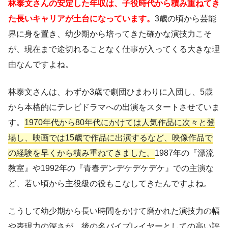
林泰文さんの安定した年収は、子役時代から積み重ねてき
た長いキャリアが土台になっています。
3歳の頃から芸能
界に身を置き、幼少期から培ってきた確かな演技力こそ
が、現在まで途切れることなく仕事が入ってくる大きな理
由なんですよね。
林泰文さんは、わずか3歳で劇団ひまわりに入団し、5歳
から本格的にテレビドラマへの出演をスタートさせていま
す。
1970年代から80年代にかけては人気作品に次々と登
場し、映画では15歳で作品に出演するなど、映像作品で
の経験を早くから積み重ねてきました。
1987年の『漂流
教室』や1992年の『青春デンデケデケデケ』での主演な
ど、若い頃から主役級の役もこなしてきたんですよね。
こうして幼少期から長い時間をかけて磨かれた演技力の幅
や表現力の深さが、後の名バイプレイヤーとしての高い評