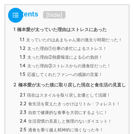
Contents
[
hide
]
1
橋本愛が太っていた理由はストレスにあった
1.1
太っていたのはあまちゃん後の激太り時期だった！
1.2
太った理由①仕事の多忙によるストレス！
1.3
太った理由②熱愛報道による心の負担！
1.4
太った理由③ストレスからの過食症だった！
1.5
応援してくれたファンへの感謝の言葉！
2
橋本愛が太った後に取り戻した現在と食生活の見直し
2.1
現在はスタイルを取り戻し女優として活躍！
2.2
食生活を変えたきっかけはリトル・フォレスト！
2.3
自炊で健康的な食事を大切にするように！
2.4
生活習慣の見直しと無理のないダイエット！
2.5
過食を乗り越え精神的に強くなった今！