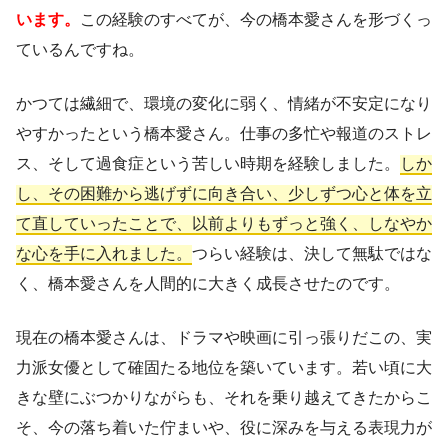
います。
この経験のすべてが、今の橋本愛さんを形づくっ
ているんですね。
かつては繊細で、環境の変化に弱く、情緒が不安定になり
やすかったという橋本愛さん。仕事の多忙や報道のストレ
ス、そして過食症という苦しい時期を経験しました。
しか
し、その困難から逃げずに向き合い、少しずつ心と体を立
て直していったことで、以前よりもずっと強く、しなやか
な心を手に入れました。
つらい経験は、決して無駄ではな
く、橋本愛さんを人間的に大きく成長させたのです。
現在の橋本愛さんは、ドラマや映画に引っ張りだこの、実
力派女優として確固たる地位を築いています。若い頃に大
きな壁にぶつかりながらも、それを乗り越えてきたからこ
そ、今の落ち着いた佇まいや、役に深みを与える表現力が