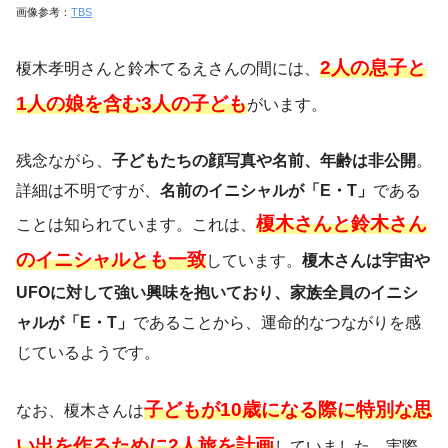
画像参考：
TBS
2人の息子と
榎木孝明さんと鈴木てるえさんの間には、
1人の娘を含む3人の子ども
がいます。
残念ながら、
子どもたちの顔写真や名前、年齢は非公開
。
詳細は不明ですが、
名前のイニシャルが「E・T」
である
榎木さんと鈴木さん
ことは知られています。これは、
のイニシャルとも一致
しています。
榎木さんは宇宙や
UFOに対して強い興味を抱いており、家族全員のイニシ
ャルが「E・T」
であることから、運命的なつながりを感
じているようです。
子どもが10歳になる際に特別な思
なお、榎木さんは
い出を作るために2人旅を計画
していました。実際