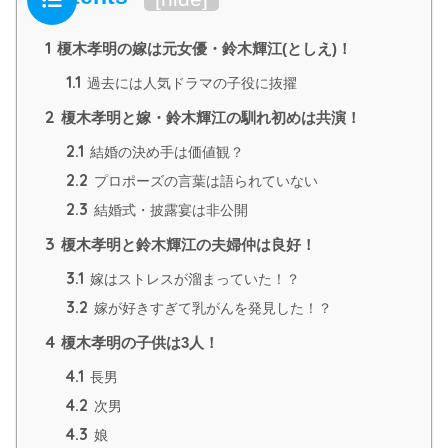
1
榎木孝明の嫁は元女優・鈴木輝江(としえ)！
1.1
過去には人気ドラマの子役に抜擢
2
榎木孝明と嫁・鈴木輝江の馴れ初めは共演！
2.1
結婚の決め手は価値観？
2.2
プロポーズの言葉は語られていない
2.3
結婚式・披露宴は非公開
3
榎木孝明と鈴木輝江の夫婦仲は良好！
3.1
嫁はストレスが溜まっていた！？
3.2
嫁が好きすぎて乳がんを発見した！？
4
榎木孝明の子供は3人！
4.1
長男
4.2
次男
4.3
娘