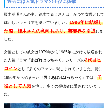
過去には人気ドラマの子役に抜擢
榎木孝明さんの妻、鈴木てるえさんは、かつて女優として
1996年に結婚し
輝かしいキャリアを築いていました。
た際、榎木さんの意向もあり、芸能界を引退
しま
した。
女優としての彼女は1979年から1985年にかけて放送され
2代目ヒ
た人気ドラマ『
あばれはっちゃく
』シリーズの
ロイン
として多くのファンに親しまれていました。特に
子
1980年から始まった『
男！あばれはっちゃく
』では、
役として人気
を博し、多くの視聴者に愛されていまし
た。