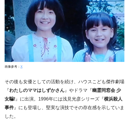
画像参考：
X
その後も女優としての活動を続け、ハウスこども傑作劇場
『
わたしのママはしずかさん
』やドラマ『
幽霊同窓会 少
女騙!
』に出演。1996年には浅見光彦シリーズ『
横浜殺人
事件
』にも登場し、堅実な演技でその存在感を示していま
した。