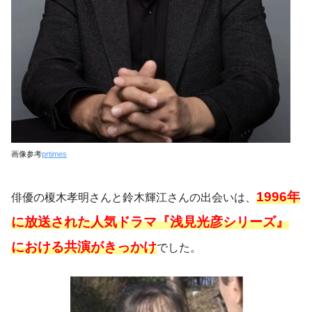
画像参考
prtimes
1996年
俳優の榎木孝明さんと鈴木輝江さんの出会いは、
に放送された人気ドラマ『浅見光彦シリーズ』
における共演がきっかけ
でした。