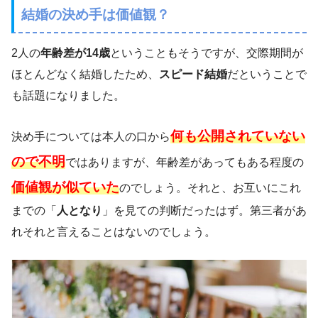
結婚の決め手は価値観？
2人の
年齢差が14歳
ということもそうですが、交際期間が
ほとんどなく結婚したため、
スピード結婚
だということで
も話題になりました。
何も公開されていない
決め手については本人の口から
ので不明
ではありますが、年齢差があってもある程度の
価値観が似ていた
のでしょう。それと、お互いにこれ
までの「
人となり
」を見ての判断だったはず。第三者があ
れそれと言えることはないのでしょう。