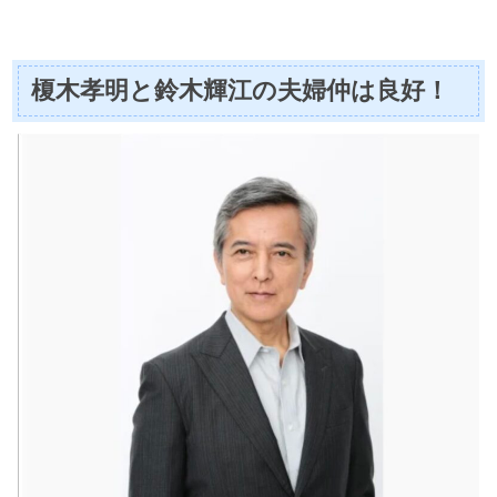
榎木孝明と鈴木輝江の夫婦仲は良好！