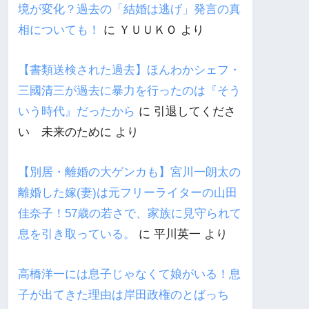
境が変化？過去の「結婚は逃げ」発言の真
相についても！
に
ＹＵＵＫＯ
より
【書類送検された過去】ほんわかシェフ・
三國清三が過去に暴力を行ったのは『そう
いう時代』だったから
に
引退してくださ
い 未来のために
より
【別居・離婚の大ゲンカも】宮川一朗太の
離婚した嫁(妻)は元フリーライターの山田
佳奈子！57歳の若さで、家族に見守られて
息を引き取っている。
に
平川英一
より
高橋洋一には息子じゃなくて娘がいる！息
子が出てきた理由は岸田政権のとばっち