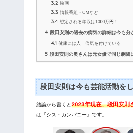
3.2
映画
3.3
情報番組・CMなど
3.4
想定される年収は1000万円！
4
段田安則の過去の病気の詳細は今も分
4.1
健康には人一倍気を付けている
5
段田安則の奥さんは元女優で同じ劇団
段田安則は今も芸能活動を
2023年現在、段田安
結論から書くと
は『シス・カンパニー』です。