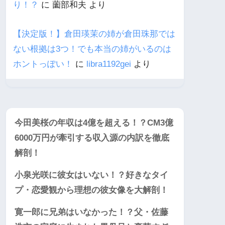
り！？
に
薗部和夫
より
【決定版！】倉田瑛茉の姉が倉田珠那では
ない根拠は3つ！でも本当の姉がいるのは
ホントっぽい！
に
libra1192gei
より
今田美桜の年収は4億を超える！？CM3億
6000万円が牽引する収入源の内訳を徹底
解剖！
小泉光咲に彼女はいない！？好きなタイ
プ・恋愛観から理想の彼女像を大解剖！
寛一郎に兄弟はいなかった！？父・佐藤