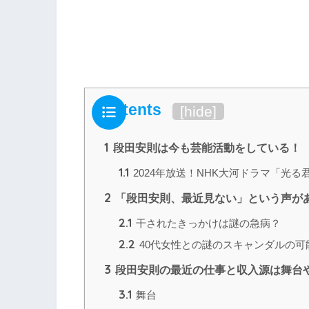
Contents
[
hide
]
1
段田安則は今も芸能活動をしている！
1.1
2024年放送！NHK大河ドラマ「光る
2
「段田安則、最近見ない」という声が
2.1
干されたきっかけは謎の急病？
2.2
40代女性との謎のスキャンダルの可
3
段田安則の最近の仕事と収入源は舞台
3.1
舞台