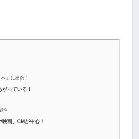
君へ」に出演！
あがっている！
能性
や映画、CMが中心！