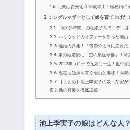
1.6
元夫は古美術商10歳年上！極秘婚に
2
シングルマザーとして娘を育て上げた
2.1
「睡眠3時間」の壮絶子育て！デコ弁
2.2
ハリウッドのオファーを断った理由
2.3
離婚の真相！「雪崩のように崩れた
2.4
娘の結婚後に「空の巣症候群」！湾
2.5
2022年コロナで九死に一生！血中酸
2.6
現在も独身を貫く理由と趣味！両親
2.7
【まとめ】池上季実子の娘・芽実が2
闘と孫の有無を徹底追跡！
池上季実子の娘はどんな人