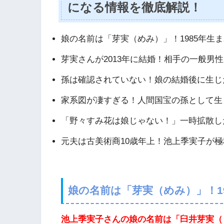
になる情報を徹底解説！
娘の名前は「芽実（めみ）」！1985年生
芽実さんが2013年に結婚！相手の一般男
孫は確認されていない！娘の結婚後に生じ
家系図が凄すぎる！人間国宝の孫として生
「野々すみ花は娘じゃない！」一時拡散し
元夫は古美術商10歳年上！池上季実子が
娘の名前は「芽実（めみ）」！1
池上季実子さんの娘の名前は「臼井芽実（う