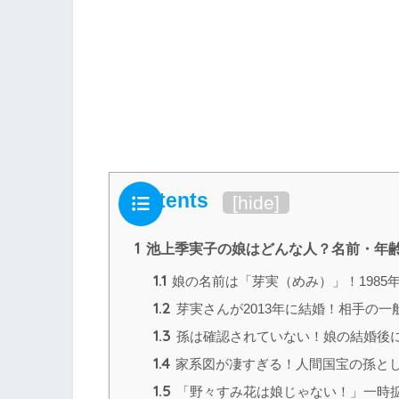
Contents
[
hide
]
1
池上季実子の娘はどんな人？名前・年
1.1
娘の名前は「芽実（めみ）」！1985
1.2
芽実さんが2013年に結婚！相手の
1.3
孫は確認されていない！娘の結婚後
1.4
家系図が凄すぎる！人間国宝の孫と
1.5
「野々すみ花は娘じゃない！」一時