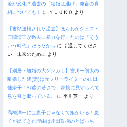
境が変化？過去の「結婚は逃げ」発言の真
相についても！
に
ＹＵＵＫＯ
より
【書類送検された過去】ほんわかシェフ・
三國清三が過去に暴力を行ったのは『そう
いう時代』だったから
に
引退してくださ
い 未来のために
より
【別居・離婚の大ゲンカも】宮川一朗太の
離婚した嫁(妻)は元フリーライターの山田
佳奈子！57歳の若さで、家族に見守られて
息を引き取っている。
に
平川英一
より
高橋洋一には息子じゃなくて娘がいる！息
子が出てきた理由は岸田政権のとばっち