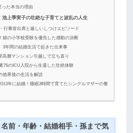
至った本当の理由
！池上季実子の壮絶な子育てと波乱の人生
・行事皆出席と厳しいしつけエピソード
！娘の小学校受験を優先した感動の決断
」3年間の結婚生活で起きた出来事
岸高層マンション引越しで立ち直り
素76のICU入院から生還した壮絶体験
の他界後の生活を解説
013年に結婚！睡眠3時間で育てたシングルマザーの奮
？名前・年齢・結婚相手・孫まで気